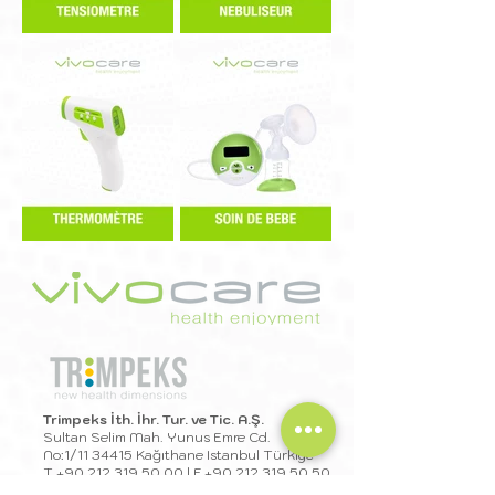
Trimpeks İth. İhr. Tur. ve Tic. A.Ş.
Sultan Selim Mah. Yunus Emre Cd.
No:1/11 34415 Kağıthane Istanbul Türkiye
T
+90 212 319 50 00
| F
+90 212 319 50 50
export@trimpeks.co
m