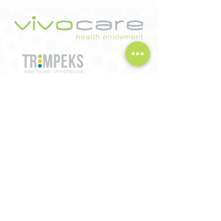
Trimpeks İth. İhr. Tur. ve Tic. A.Ş.
Sultan Selim Mah. Yunus Emre Cd.
No:1/11 34415 Kağıthane Istanbul Türkiye
T
+90 212 319 50 00
| F
+90 212 319 50 50
export@trimpeks.co
m