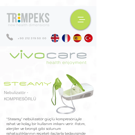
+90 212 319 50 00
STEAMY
Nebulizatör -
KOMPRESÖRLÜ
"Steamy" nebülizatör güçlü kompresörüyle
rahat ve kolay bir kullanım imkanı verir. Astım,
alerjiler ve bronşit gibi solunum
rahatsızlıklarının reçeteli ilaçlarla tedavisinde