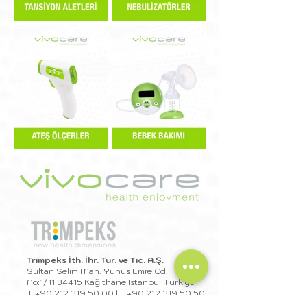
Trimpeks İth. İhr. Tur. ve Tic. A.Ş.
Sultan Selim Mah. Yunus Emre Cd.
No:1/11 34415 Kağıthane Istanbul Türkiye
T
+90 212 319 50 00
| F
+90 212 319 50 50
export@trimpeks.co
m